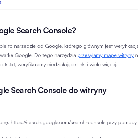
a
ogle Search Console?
le to narzędzie od Google, którego głównym jest weryfikacj
kiwarkę Google. Do tego narzędzia
przesyłamy mapę witryny
n
s.txt, weryfikujemy niedziałające linki i wiele więcej.
le Search Console do witryny
ronę: https://search.google.com/search-console przy pomocy