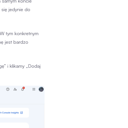
ym samym koncie
się jedynie do
. W tym konkretnym
ę jest bardzo
ę” i klikamy „Dodaj