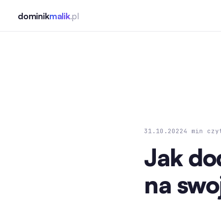
dominik
malik
.pl
Strona główna
Usługi
O mnie
Blog
Kontakt
31.10.2022
4 min czy
Jak do
na swo