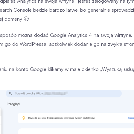
podpiąłeś Analytics na swoją witrynę i jesteś zalogowany na t
earch Console będzie bardzo łatwe, bo generalnie sprowadzi 
ej domeny 🙂
 sposób można dodać Google Analytics 4 na swoją wirtrynę
 go do WordPressa, aczkolwiek dodanie go na zwykłą stron
aniu na konto Google klikamy w małe okienko „Wyszukaj usług