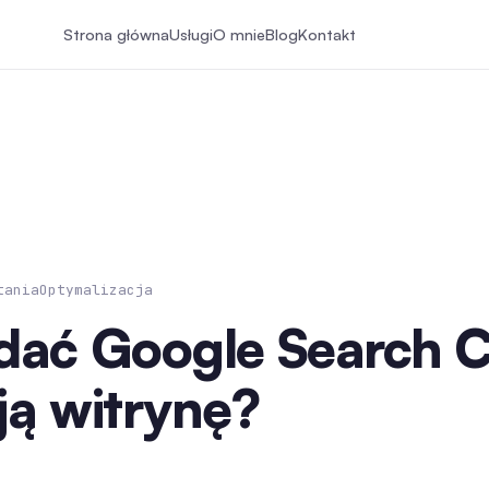
Strona główna
Usługi
O mnie
Blog
Kontakt
tania
Optymalizacja
dać Google Search 
ją witrynę?